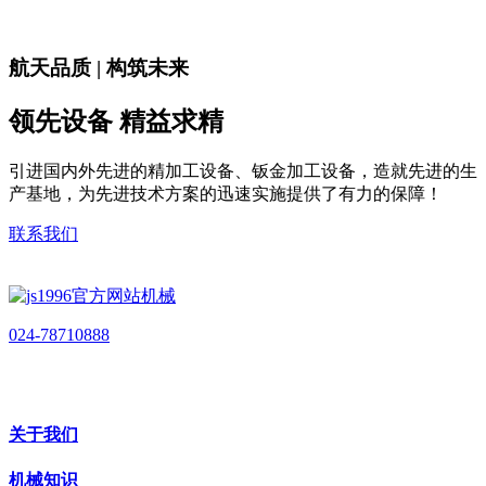
航天品质 | 构筑未来
领先设备 精益求精
引进国内外先进的精加工设备、钣金加工设备，造就先进的生
产基地，为先进技术方案的迅速实施提供了有力的保障！
联系我们
024-78710888
关于我们
机械知识