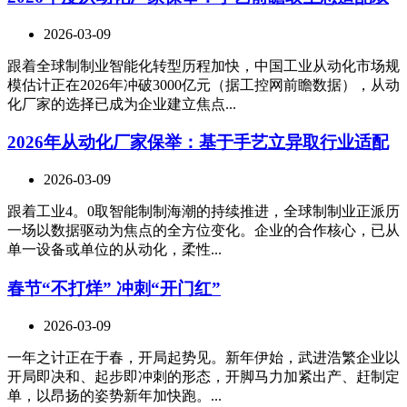
2026-03-09
跟着全球制制业智能化转型历程加快，中国工业从动化市场规
模估计正在2026年冲破3000亿元（据工控网前瞻数据），从动
化厂家的选择已成为企业建立焦点...
2026年从动化厂家保举：基于手艺立异取行业适配
2026-03-09
跟着工业4。0取智能制制海潮的持续推进，全球制制业正派历
一场以数据驱动为焦点的全方位变化。企业的合作核心，已从
单一设备或单位的从动化，柔性...
春节“不打烊” 冲刺“开门红”
2026-03-09
一年之计正在于春，开局起势见。新年伊始，武进浩繁企业以
开局即决和、起步即冲刺的形态，开脚马力加紧出产、赶制定
单，以昂扬的姿势新年加快跑。...