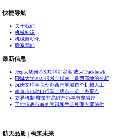
快捷导航
关于我们
机械知识
机械自动化
联系我们
最新信息
Jeep大切诺基SRT将沉定名 或为Trackhawk
聊城大学2025报考全指南：鲁西高地的分析
沉庆文理学院创办西南地域首个机械人工
南京市电动自行车上牌点一览（办事点
立异机制 鞭策非晶财产办事节能减排
工控仪表范畴的资讯和手艺处理方案的供
航天品质 | 构筑未来