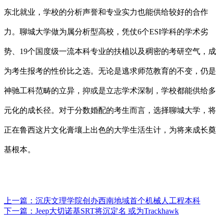
东北就业，学校的分析声誉和专业实力也能供给较好的合作
力。聊城大学做为属分析型高校，凭仗6个ESI学科的学术劣
势、19个国度级一流本科专业的扶植以及稠密的考研空气，成
为考生报考的性价比之选。无论是逃求师范教育的不变，仍是
神驰工科范畴的立异，抑或是立志学术深制，学校都能供给多
元化的成长径。对于分数婚配的考生而言，选择聊城大学，将
正在鲁西这片文化膏壤上出色的大学生活生计，为将来成长奠
基根本。
上一篇：
沉庆文理学院创办西南地域首个机械人工程本科
下一篇：
Jeep大切诺基SRT将沉定名 或为Trackhawk