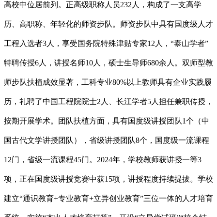
高校中位居前列。正高级职称人员232人，构成了一支高学
历、高职称、年轻化的师资步队。师资步队中具有国度级人才
工程入选者3人，享受国务院特殊津贴专家12人，“泰山学者”
特聘传授6人，讲授名师10人，硕士生导师680余人。双师型教
师步队扶植成效显著，工科专业80%以上教师具有企业实践履
历，礼聘了中国工程院院士2人、长江学者5人担任兼职传授，
按期开展学术。团队扶植方面，具有国度级讲授团队1个（中
国古代文学讲授团队），省级讲授团队8个，国度级一流课程
12门，省级一流课程45门。2024年，学校教师获讲授一等3
项，正在国度级讲授竞赛中获15项，讲授程度持续提拔。学校
建立“通识教育+专业教育+立异创业教育”三位一体的人才培育