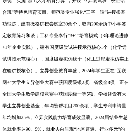
系统，实施“杰出人才培育打算”，开设“立异尝试班”“校企结
合班”等特色培育项目。师范类专业强化“三字一话”讲授根基
功锻炼，建有微格讲授尝试室30余个，取内200余所中小学签
定教育练习和谈；工科专业奉行“3+1”培育模式（3年理论进修
+1年企业实践），建有国度级尝试讲授示范核心1个（化学尝
试讲授示范核心），国度级虚拟仿线个（化工过程虚拟仿实正
在验讲授核心）。立异创业教育丰盛，2024年学生正在“互联
网+”大学生立异创业大赛中获国度级银2项、省级金8项；正在
全国大学生数学建模竞赛中获国度级一等5项。学校还设有大
学生立异创业基金，年均赞帮项目200余项，学生专利申请量
年均增加25%，立异实践能力培育成效显著。2024届结业生总
体就业率达90。5%，就业去向呈现“地区普遍、行业多元”的