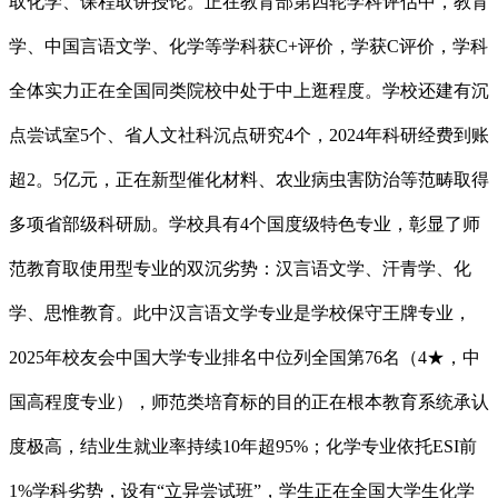
取化学、课程取讲授论。正在教育部第四轮学科评估中，教育
学、中国言语文学、化学等学科获C+评价，学获C评价，学科
全体实力正在全国同类院校中处于中上逛程度。学校还建有沉
点尝试室5个、省人文社科沉点研究4个，2024年科研经费到账
超2。5亿元，正在新型催化材料、农业病虫害防治等范畴取得
多项省部级科研励。学校具有4个国度级特色专业，彰显了师
范教育取使用型专业的双沉劣势：汉言语文学、汗青学、化
学、思惟教育。此中汉言语文学专业是学校保守王牌专业，
2025年校友会中国大学专业排名中位列全国第76名（4★，中
国高程度专业），师范类培育标的目的正在根本教育系统承认
度极高，结业生就业率持续10年超95%；化学专业依托ESI前
1%学科劣势，设有“立异尝试班”，学生正在全国大学生化学