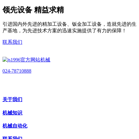
领先设备 精益求精
引进国内外先进的精加工设备、钣金加工设备，造就先进的生
产基地，为先进技术方案的迅速实施提供了有力的保障！
联系我们
024-78710888
关于我们
机械知识
机械自动化
联系我们