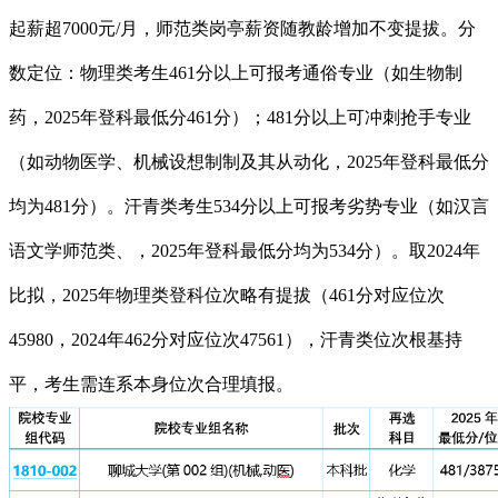
起薪超7000元/月，师范类岗亭薪资随教龄增加不变提拔。分
数定位：物理类考生461分以上可报考通俗专业（如生物制
药，2025年登科最低分461分）；481分以上可冲刺抢手专业
（如动物医学、机械设想制制及其从动化，2025年登科最低分
均为481分）。汗青类考生534分以上可报考劣势专业（如汉言
语文学师范类、，2025年登科最低分均为534分）。取2024年
比拟，2025年物理类登科位次略有提拔（461分对应位次
45980，2024年462分对应位次47561），汗青类位次根基持
平，考生需连系本身位次合理填报。