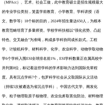
（MPAcc）、艺术、社会工做，此中教育硕士是招生规模最大
的专业学位类别，笼盖学前教育、小学教育、学科讲授（语
文、数学等）18个标的目的，2024年招生量达650人，为根本
教育范畴培育了多量师资。学校学科扶植以“强化劣势、凸起
特色、交叉融合”为准绳，构成多学科协同成长款式。工程
学、计较机科学、材料科学、化学、农业科学、动物学取动物
学6个学科入围ESI全球排名前1%，ESI学科数量正在属高校中
并列第8位，标记着这些学科的学术影响力达到国际先辈程
度。具有沉点学科7个，包罗科学社会从义取国际从义活动
（持续5次被遴选为省沉点学科）、中国古代文学、阐发化
学、粒子物理取原子核物理、农业虫豸取害虫防治、材料物理