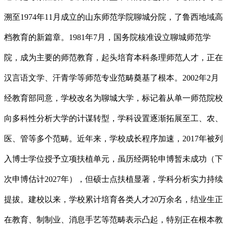
溯至1974年11月成立的山东师范学院聊城分院，了鲁西地域高
档教育的新篇章。1981年7月，国务院核准设立聊城师范学
院，成为主要的师范教育，起头培育本科条理师范人才，正在
汉言语文学、汗青学等师范专业范畴奠基了根本。2002年2月
经教育部同意，学校改名为聊城大学，标记着从单一师范院校
向多科性分析大学的计谋转型，学科设置逐渐拓展至工、农、
医、管等多个范畴。近年来，学校成长程序加速，2017年被列
入博士学位授予立项扶植单元，虽历经两轮申博暂未成功（下
次申博估计2027年），但硕士点扶植显著，学科分析实力持续
提拔。建校以来，学校累计培育各类人才20万余名，结业生正
在教育、制制业、消息手艺等范畴表示凸起，特别正在根本教