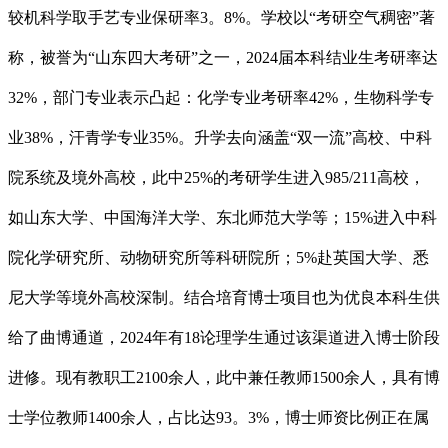
较机科学取手艺专业保研率3。8%。学校以“考研空气稠密”著
称，被誉为“山东四大考研”之一，2024届本科结业生考研率达
32%，部门专业表示凸起：化学专业考研率42%，生物科学专
业38%，汗青学专业35%。升学去向涵盖“双一流”高校、中科
院系统及境外高校，此中25%的考研学生进入985/211高校，
如山东大学、中国海洋大学、东北师范大学等；15%进入中科
院化学研究所、动物研究所等科研院所；5%赴英国大学、悉
尼大学等境外高校深制。结合培育博士项目也为优良本科生供
给了曲博通道，2024年有18论理学生通过该渠道进入博士阶段
进修。现有教职工2100余人，此中兼任教师1500余人，具有博
士学位教师1400余人，占比达93。3%，博士师资比例正在属